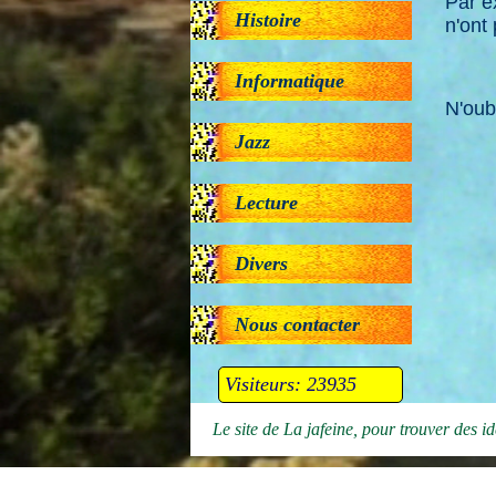
Par 
Histoire
n'ont
Informatique
N'oub
Jazz
Lecture
Divers
Nous contacter
Visiteurs: 23935
Le site de La jafeine, pour trouver des idé