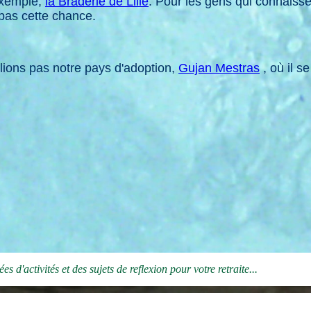
exemple,
la Braderie de Lille
. Pour les gens qui connaissen
 pas cette chance.
lions pas notre pays d'adoption,
Gujan Mestras
, où il s
es d'activités et des sujets de reflexion pour votre retraite...